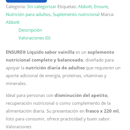
Vainilla
Categoría:
Sin categorizar
Etiquetas:
Abbott
,
Ensure
,
–
Nutrición para adultos
,
Suplemento nutricional
Marca:
Frasco
Abbott
x
Descripción
220
Valoraciones (0)
ml
cantidad
ENSURE® Líquido sabor vainilla
es un
suplemento
nutricional completo y balanceado
, diseñado para
apoyar la
nutrición diaria de adultos
que requieren un
aporte adicional de energía, proteínas, vitaminas y
minerales.
Ideal para personas con
disminución del apetito
,
recuperación nutricional o como complemento de la
alimentación diaria. Su presentación en
frasco x 220 ml
,
listo para consumir, ofrece practicidad y buen sabor.
Valoraciones