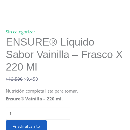
Sin categorizar
ENSURE® Líquido
Sabor Vainilla – Frasco X
220 Ml
Original
Current
$
13,500
$
9,450
price
price
Nutrición completa lista para tomar.
was:
is:
Ensure® Vainilla – 220 ml.
$13,500.
$9,450.
ENSURE®
Líquido
Sabor
Añadir al carrito