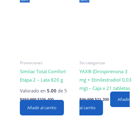
Promociones
Sin categorizar
Similac Total Comfort
YAX® (Drospirenona 3
Etapa 2 – Lata 820 g
mg + Etinilestradiol 0,03
mg) – Caja x 21 tabletas
Valorado en
5.00
de 5
Original
Current
Original
Current
$
152,000
$
106,400
$
26,500
$
21,200
Añadir
price
price
price
price
Añadir al carrito
was:
is:
al carrito
was:
is:
$152,000.
$106,400.
$26,500.
$21,200.