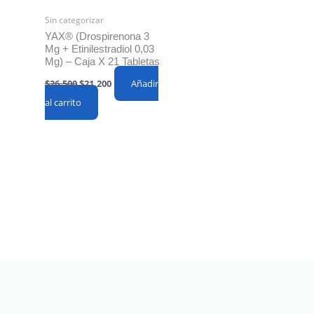
Sin categorizar
YAX® (Drospirenona 3
Mg + Etinilestradiol 0,03
Mg) – Caja X 21 Tabletas
Original
Current
$
26,500
$
21,200
Añadir
price
price
al carrito
was:
is:
$26,500.
$21,200.