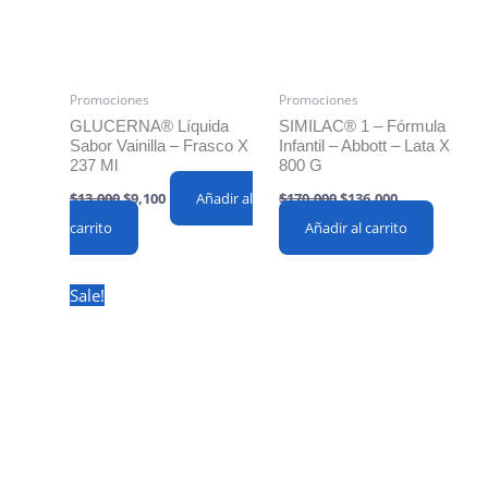
Promociones
Promociones
GLUCERNA® Líquida
SIMILAC® 1 – Fórmula
Sabor Vainilla – Frasco X
Infantil – Abbott – Lata X
237 Ml
800 G
Original
Current
Original
Current
$
13,000
$
9,100
Añadir al
$
170,000
$
136,000
price
price
price
price
carrito
was:
is:
Añadir al carrito
was:
is:
$13,000.
$9,100.
$170,000.
$136,000.
Sale!