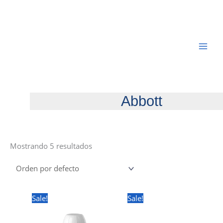
Ir
al
contenido
Abbott
Mostrando 5 resultados
Sale!
Sale!