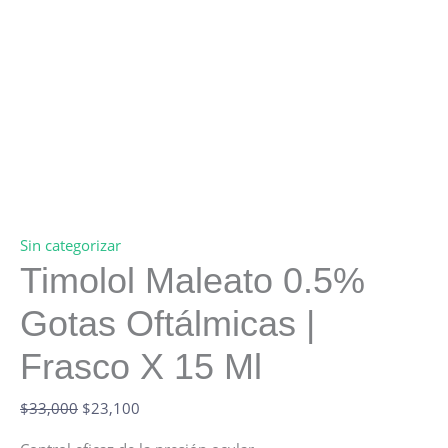
Sin categorizar
Timolol Maleato 0.5%
Gotas Oftálmicas |
Frasco X 15 Ml
Original
Current
$
33,000
$
23,100
price
price