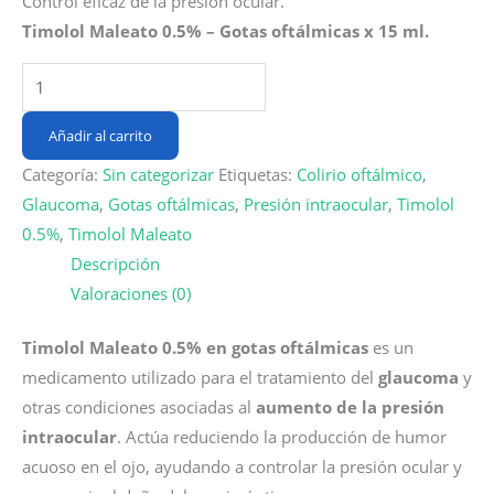
Control eficaz de la presión ocular.
was:
is:
Timolol Maleato 0.5% – Gotas oftálmicas x 15 ml.
$33,000.
$23,100.
Timolol
Maleato
0.5%
Añadir al carrito
Gotas
Categoría:
Sin categorizar
Etiquetas:
Colirio oftálmico
,
Oftálmicas
Glaucoma
,
Gotas oftálmicas
,
Presión intraocular
,
Timolol
|
0.5%
,
Timolol Maleato
Frasco
Descripción
x
Valoraciones (0)
15
ml
Timolol Maleato 0.5% en gotas oftálmicas
es un
cantidad
medicamento utilizado para el tratamiento del
glaucoma
y
otras condiciones asociadas al
aumento de la presión
intraocular
. Actúa reduciendo la producción de humor
acuoso en el ojo, ayudando a controlar la presión ocular y