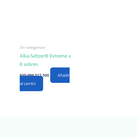
Sin categorizar
Alka-Seltzer® Extreme x
8 sobres
Original
Current
$
25,000
$
17,500
Añadir
price
price
al carrito
was:
is:
$25,000.
$17,500.