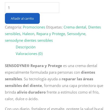
SENSODYNE®
Repara
y
Añadir al carrito
Protege
Categoría:
Promociones
Etiquetas:
Crema dental
,
Dientes
–
sensibles
,
Haleon
,
Repara y Protege
,
Sensodyne
,
Crema
sensodyne dientes sensibles
Dental
Descripción
x
Valoraciones (0)
100
g
SENSODYNE® Repara y Protege
es una crema dental
cantidad
especialmente formulada para personas con
dientes
sensibles
. Su tecnología ayuda a
reparar las áreas
sensibles del diente
, formando una capa protectora que
brinda
alivio duradero
frente a estímulos como el frío,
calor, dulce o ácido.
Con uso diario, fortalece el esmalte, protege la salud bucal