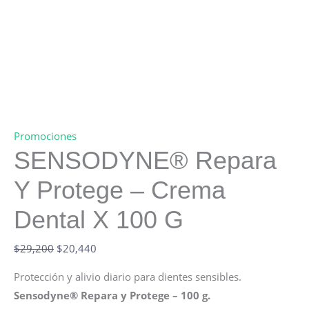
Promociones
SENSODYNE® Repara
Y Protege – Crema
Dental X 100 G
Original
Current
$
29,200
$
20,440
price
price
Protección y alivio diario para dientes sensibles.
was:
is:
Sensodyne® Repara y Protege – 100 g.
$29,200.
$20,440.