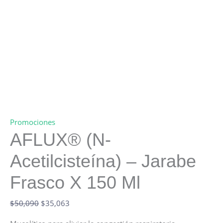
Promociones
AFLUX® (N-
Acetilcisteína) – Jarabe
Frasco X 150 Ml
Original
Current
$
50,090
$
35,063
price
price