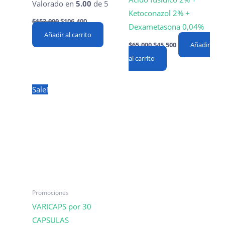
Valorado en
5.00
de 5
Ketoconazol 2% +
Original
Current
$
152,000
$
106,400
price
price
Dexametasona 0,04%
Añadir al carrito
was:
is:
Original
Current
$152,000.
$106,400.
$
65,000
$
45,500
Añadir
price
price
al carrito
was:
is:
$65,000.
$45,500.
Sale!
Promociones
VARICAPS por 30
CAPSULAS