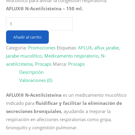
Mucolítico para aliviar la congestión respiratoria.
was:
is:
AFLUX® N-Acetilcisteína – 150 ml.
$50,090.
$35,063.
AFLUX®
(N-
Acetilcisteína)
Añadir al carrito
–
Categoría:
Promociones
Etiquetas:
AFLUX
,
aflux jarabe
,
Jarabe
Jarabe mucolítico
,
Medicamento respiratorio
,
N-
Frasco
acetilcisteína
,
Procaps
Marca:
Procaps
x
Descripción
150
Valoraciones (0)
ml
cantidad
AFLUX® N-Acetilcisteína
es un medicamento mucolítico
indicado para
fluidificar y facilitar la eliminación de
secreciones bronquiales
, ayudando a mejorar la
respiración en afecciones respiratorias como gripa,
bronquitis y congestión pulmonar.