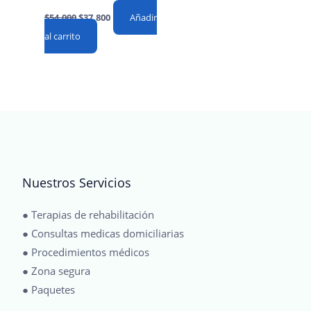
Original
Current
$
54,000
$
37,800
Añadir
price
price
al carrito
was:
is:
$54,000.
$37,800.
Nuestros Servicios
● Terapias de rehabilitación
● Consultas medicas domiciliarias
● Procedimientos médicos
● Zona segura
● Paquetes