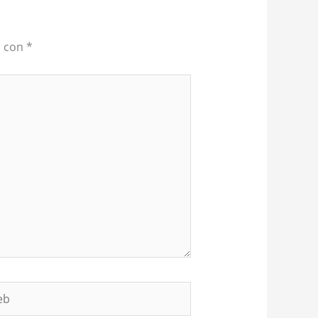
s con
*
b