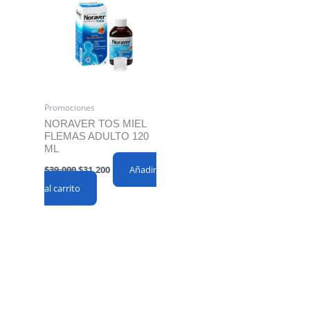
Promociones
NORAVER TOS MIEL
FLEMAS ADULTO 120
ML
Original
Current
$
39,000
$
31,200
Añadir
price
price
al carrito
was:
is:
$39,000.
$31,200.