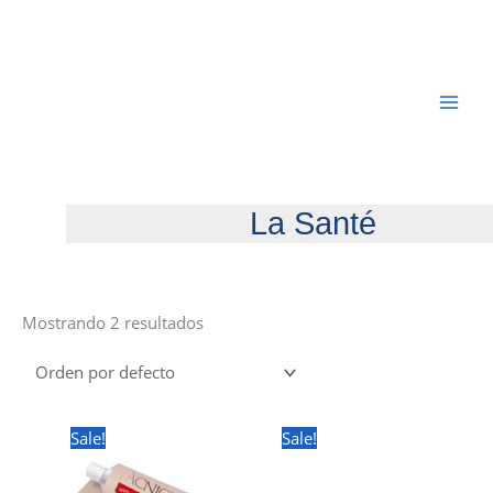
Ir
al
contenido
La Santé
Mostrando 2 resultados
Sale!
Sale!