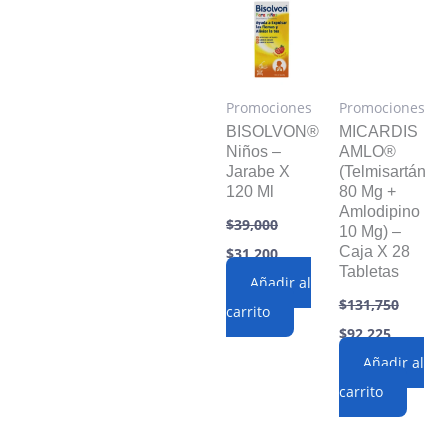
Promociones
Promociones
BISOLVON®
MICARDIS
Niños –
AMLO®
Jarabe X
(Telmisartán
120 Ml
80 Mg +
Amlodipino
$
39,000
10 Mg) –
Original
Current
Caja X 28
$
31,200
price
price
Tabletas
was:
Añadir al
is:
$39,000.
$31,200.
$
131,750
carrito
Original
Current
$
92,225
price
price
was:
Añadir al
is:
$131,750.
$92,225.
carrito