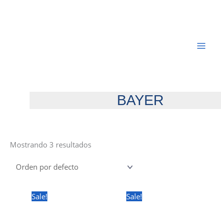
Ir
al
contenido
BAYER
Mostrando 3 resultados
Sale!
Sale!