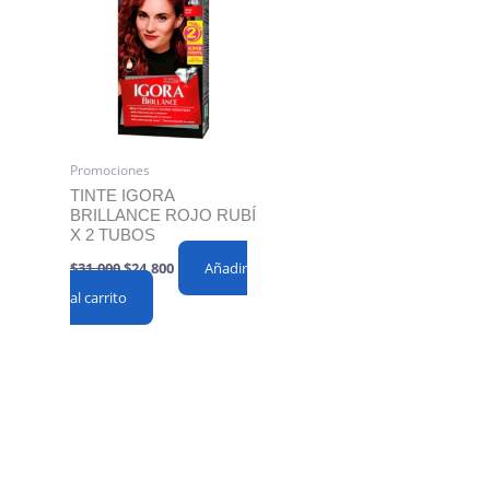
Promociones
TINTE IGORA
BRILLANCE ROJO RUBÍ
X 2 TUBOS
Original
Current
$
31,000
$
24,800
Añadir
price
price
al carrito
was:
is:
$31,000.
$24,800.