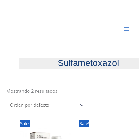
Ir
al
contenido
Sulfametoxazol
Mostrando 2 resultados
Sale!
Sale!