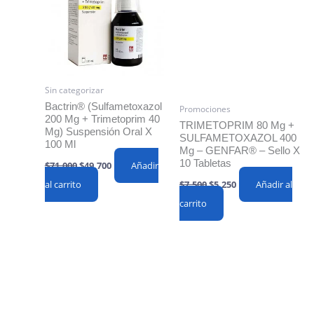
Sin categorizar
Bactrin® (Sulfametoxazol
Promociones
200 Mg + Trimetoprim 40
TRIMETOPRIM 80 Mg +
Mg) Suspensión Oral X
SULFAMETOXAZOL 400
100 Ml
Mg – GENFAR® – Sello X
Original
Current
10 Tabletas
$
71,000
$
49,700
Añadir
price
price
Original
Current
$
7,500
$
5,250
Añadir al
al carrito
was:
is:
price
price
$71,000.
$49,700.
carrito
was:
is:
$7,500.
$5,250.