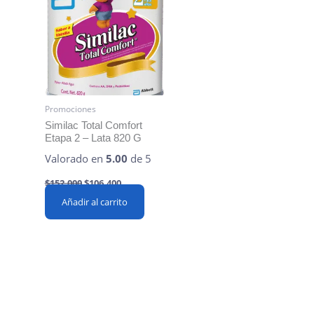
Promociones
Similac Total Comfort
Etapa 2 – Lata 820 G
Valorado en
5.00
de 5
Original
Current
$
152,000
$
106,400
price
price
Añadir al carrito
was:
is:
$152,000.
$106,400.