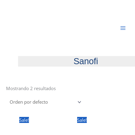
Ir
al
contenido
Sanofi
Mostrando 2 resultados
Sale!
Sale!