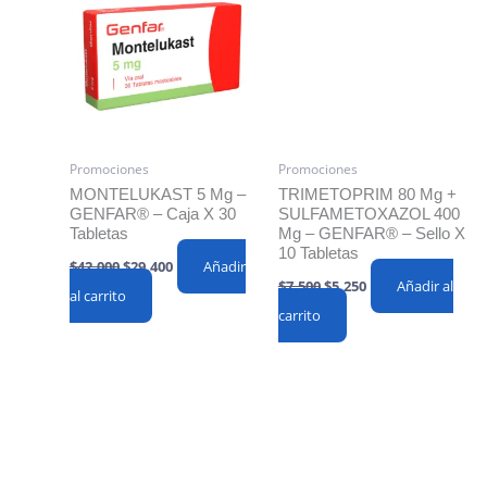
Promociones
Promociones
MONTELUKAST 5 Mg –
TRIMETOPRIM 80 Mg +
GENFAR® – Caja X 30
SULFAMETOXAZOL 400
Tabletas
Mg – GENFAR® – Sello X
10 Tabletas
Original
Current
$
42,000
$
29,400
Añadir
price
price
Original
Current
$
7,500
$
5,250
Añadir al
al carrito
was:
is:
price
price
$42,000.
$29,400.
carrito
was:
is:
$7,500.
$5,250.