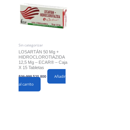
Sin categorizar
LOSARTÁN 50 Mg +
HIDROCLOROTIAZIDA
12,5 Mg – ECAR® – Caja
X 15 Tabletas
Original
Current
$
26,000
$
20,800
Añadir
price
price
al carrito
was:
is:
$26,000.
$20,800.