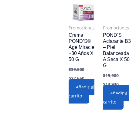
Promociones
Promociones
Crema
POND’S
POND’S®
Aclarante B3
Age Miracle
– Piel
+30 Años X
Balanceada
50 G
A Seca X 50
G
$
39,500
$
19,900
Original
Current
$
27,650
price
price
Original
Current
$
13,930
was:
Añadir al
is:
price
price
$39,500.
$27,650.
was:
Añadir al
is:
carrito
$19,900.
$13,930.
carrito