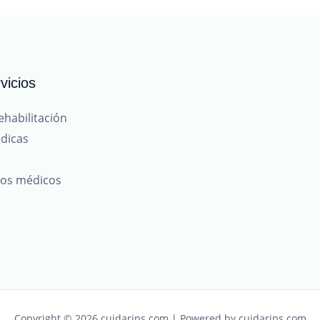
vicios
ehabilitación
dicas
tos médicos
Copyright © 2026 cuidarips.com | Powered by cuidarips.com