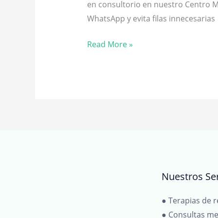
en consultorio en nuestro Centro Mé
WhatsApp y evita filas innecesarias
¿Tu
Read More »
hijo
está
enfermo?
Nuestros Ser
● Terapias de r
● Consultas me