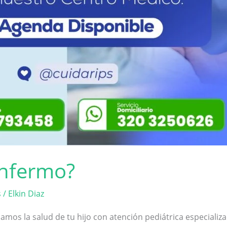
enfermo?
s
/
Elkin Diaz
amos la salud de tu hijo con atención pediátrica especializ